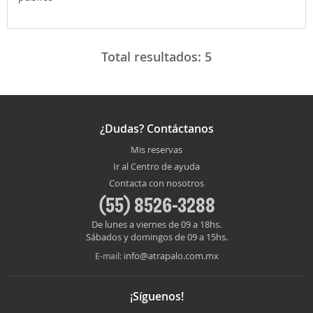
Total resultados:
5
¿Dudas? Contáctanos
Mis reservas
Ir al Centro de ayuda
Contacta con nosotros
(55) 8526-3288
De lunes a viernes de 09 a 18hs.
Sábados y domingos de 09 a 15hs.
info@atrapalo.com.mx
E-mail:
¡Síguenos!