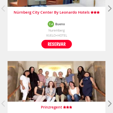
Nürnberg City Center By Leonardo Hotels
7.4
Bueno
Nuremberg
VUELO+HOTEL
RESERVAR
Prinzregent