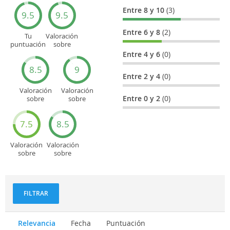
Entre 8 y 10
(3)
9.5
9.5
Entre 6 y 8
(2)
Tu
Valoración
puntuación
sobre
general
Cultura
Entre 4 y 6
(0)
8.5
9
Entre 2 y 4
(0)
Valoración
Valoración
Entre 0 y 2
(0)
sobre
sobre
Entretenimiento
Recorridos
turísticos
7.5
8.5
Valoración
Valoración
sobre
sobre
Deportes
Gastronomía
y
aventuras
FILTRAR
Relevancia
Fecha
Puntuación