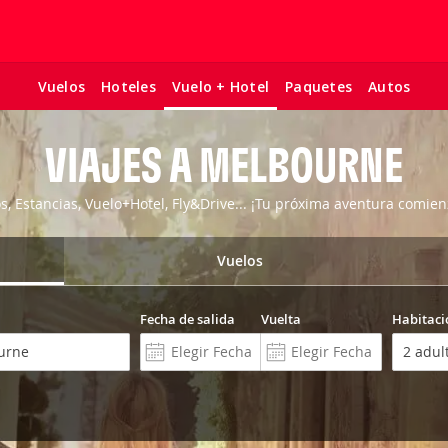
Vuelos
Hoteles
Paquetes
Autos
Vuelo + Hotel
VIAJES A MELBOURNE
os, Estancias, Vuelo+Hotel, Fly&Drive... ¡Tu próxima aventura comien
Vuelos
Fecha de salida
Vuelta
Habitaci