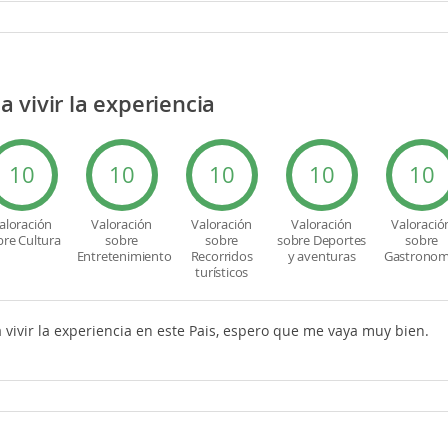
 vivir la experiencia
10
10
10
10
10
aloración
Valoración
Valoración
Valoración
Valoració
bre Cultura
sobre
sobre
sobre Deportes
sobre
Entretenimiento
Recorridos
y aventuras
Gastronom
turísticos
vivir la experiencia en este Pais, espero que me vaya muy bien.