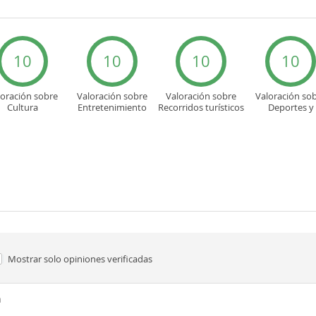
10
10
10
10
loración sobre
Valoración sobre
Valoración sobre
Valoración so
Cultura
Entretenimiento
Recorridos turísticos
Deportes y
aventuras
Mostrar solo
opiniones verificadas
n