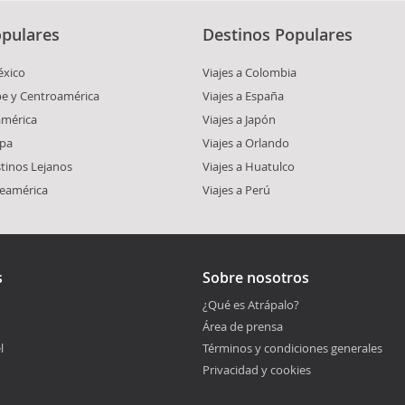
pulares
Destinos Populares
éxico
Viajes a Colombia
ibe y Centroamérica
Viajes a España
américa
Viajes a Japón
opa
Viajes a Orlando
stinos Lejanos
Viajes a Huatulco
teamérica
Viajes a Perú
s
Sobre nosotros
¿Qué es Atrápalo?
Área de prensa
l
Términos y condiciones generales
Privacidad y cookies