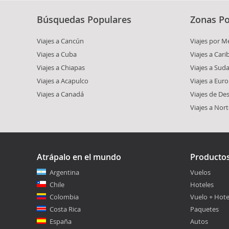
Búsquedas Populares
Zonas Po
Viajes a Cancún
Viajes por M
Viajes a Cuba
Viajes a Car
Viajes a Chiapas
Viajes a Sud
Viajes a Acapulco
Viajes a Eur
Viajes a Canadá
Viajes de De
Viajes a Nor
Atrápalo en el mundo
Producto
Argentina
Vuelos
Chile
Hoteles
Colombia
Vuelo + Hote
Costa Rica
Paquetes
España
Autos