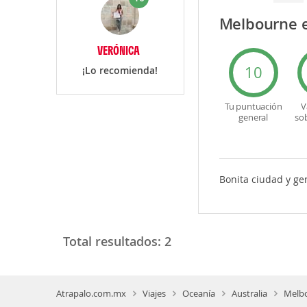
Melbourne 
VERÓNICA
10
¡Lo recomienda!
Tu puntuación
V
general
so
Bonita ciudad y ge
Total resultados:
2
Atrapalo.com.mx
Viajes
Oceanía
Australia
Melb