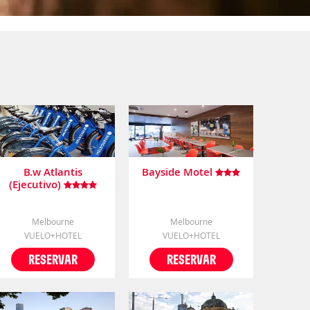
B.w Atlantis
Bayside Motel
(Ejecutivo)
Melbourne
Melbourne
VUELO+HOTEL
VUELO+HOTEL
RESERVAR
RESERVAR