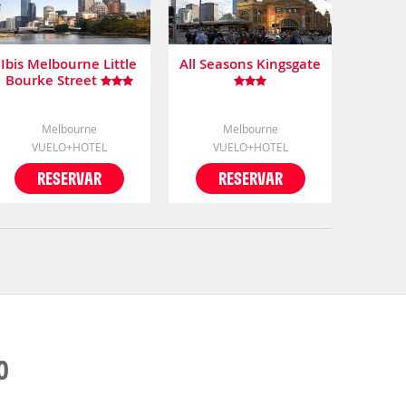
Ibis Melbourne Little
All Seasons Kingsgate
Bourke Street
Melbourne
Melbourne
VUELO+HOTEL
VUELO+HOTEL
RESERVAR
RESERVAR
O