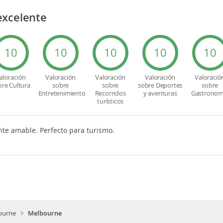
excelente
10
10
10
10
10
aloración
Valoración
Valoración
Valoración
Valoració
bre Cultura
sobre
sobre
sobre Deportes
sobre
Entretenimiento
Recorridos
y aventuras
Gastronom
turísticos
nte amable. Perfecto para turismo.
ourne
Melbourne