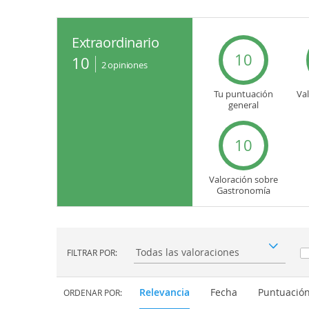
Extraordinario
10
10
2
opiniones
Tu puntuación
Va
general
10
Valoración sobre
Gastronomía
FILTRAR POR:
Filtrar por:
Relevancia
Fecha
Puntuació
ORDENAR POR: