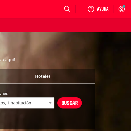
Login
za aquí!
Hoteles
ones