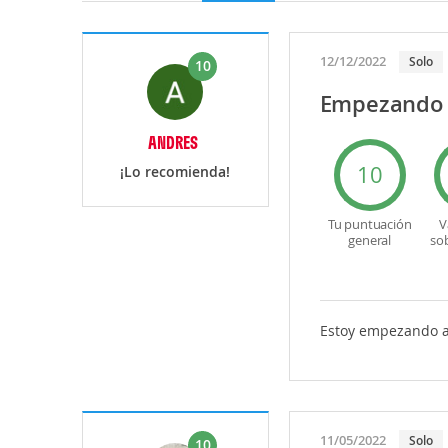
12/12/2022
Solo
10
Empezando a
ANDRES
10
¡Lo recomienda!
Tu puntuación
V
general
so
Estoy empezando a 
11/05/2022
Solo
10