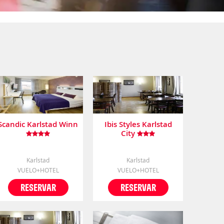
Scandic Karlstad Winn
Ibis Styles Karlstad
City
Karlstad
Karlstad
VUELO+HOTEL
VUELO+HOTEL
RESERVAR
RESERVAR