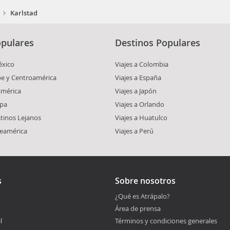
Karlstad
pulares
Destinos Populares
éxico
Viajes a Colombia
ibe y Centroamérica
Viajes a España
américa
Viajes a Japón
opa
Viajes a Orlando
stinos Lejanos
Viajes a Huatulco
teamérica
Viajes a Perú
s
Sobre nosotros
¿Qué es Atrápalo?
Área de prensa
l
Términos y condiciones generales