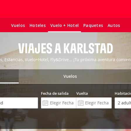
Vuelos
Hoteles
Paquetes
Autos
Vuelo + Hotel
VIAJES A KARLSTAD
os, Estancias, Vuelo+Hotel, Fly&Drive... ¡Tu próxima aventura comien
Vuelos
Fecha de salida
Vuelta
Habitaci