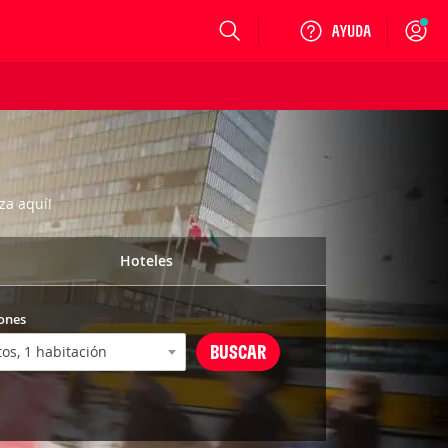
Login
za aquí!
Hoteles
ones