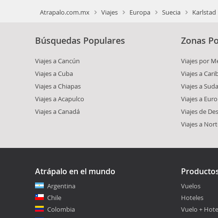
Atrapalo.com.mx
Viajes
Europa
Suecia
Karlstad
Búsquedas Populares
Zonas Po
Viajes a Cancún
Viajes por M
Viajes a Cuba
Viajes a Car
Viajes a Chiapas
Viajes a Sud
Viajes a Acapulco
Viajes a Eur
Viajes a Canadá
Viajes de De
Viajes a Nor
Atrápalo en el mundo
Producto
Argentina
Vuelos
Chile
Hoteles
Colombia
Vuelo + Hote