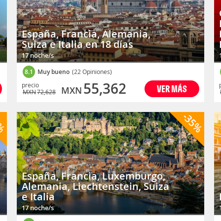
España, Francia, Alemania,
Suiza e Italia en 18 días
17 noche/s
8.1
Muy bueno
(22 Opiniones)
55,362
precio
VER MÁS
MXN
MXN
72,628
1%
-35%
España, Francia, Luxemburgo,
Alemania, Liechtenstein, Suiza
e Italia
17 noche/s