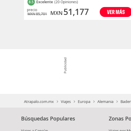
8.5
Excelente
(20 Opiniones)
51,177
precio
VER MÁS
MXN
MXN
85,701
Publicidad
Atrapalo.com.mx
Viajes
Europa
Alemania
Bade
Búsquedas Populares
Zonas Po
Viajes a Cancún
Viajes por M