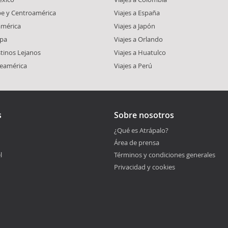
ibe y Centroamérica
Viajes a España
américa
Viajes a Japón
opa
Viajes a Orlando
stinos Lejanos
Viajes a Huatulco
teamérica
Viajes a Perú
s
Sobre nosotros
¿Qué es Atrápalo?
Área de prensa
l
Términos y condiciones generales
Privacidad y cookies