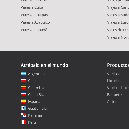
Viajes a Cuba
Viajes a Car
Viajes a Chiapas
Viajes a Sud
Viajes a Acapulco
Viajes a Eur
Viajes a Canadá
Viajes de De
Viajes a Nor
Atrápalo en el mundo
Producto
Argentina
Vuelos
Chile
Hoteles
Colombia
Vuelo + Hote
Costa Rica
Paquetes
España
Autos
Guatemala
Panamá
Perú