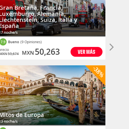
Gran Bretaña, Francia,
Luxemburgo, Alemania,
Liechtenstein, Suiza, Italia y
España
Posta
17 noche/s
15 noche
7.9
Bueno
(9 Opiniones)
8.5
Exc
50,263
precio
precio
VER MÁS
MXN
MXN
59,674
MXN
82,
-38%
Mitos de Europa
13 noche/s