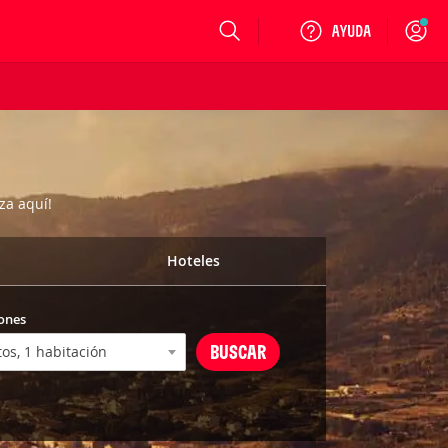
Login
za aquí!
Hoteles
ones