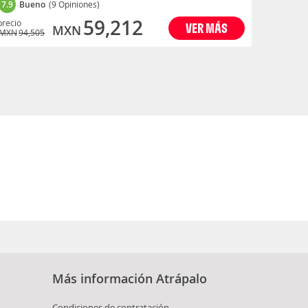
7.9
Bueno
(9 Opiniones)
59,212
precio
VER MÁS
MXN
MXN
94,505
Más información Atrápalo
Condiciones de contratación