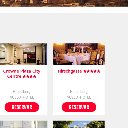
Crowne Plaza City
Hirschgasse
Centre
Heidelberg
Heidelberg
VUELO+HOTEL
VUELO+HOTEL
RESERVAR
RESERVAR