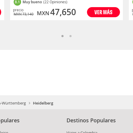
8.1
Muy bueno
(22 Opiniones)
47,650
precio
VER MÁS
MXN
MXN
73,140
n-Württemberg
Heidelberg
pulares
Destinos Populares
éxico
Viajes a Colombia