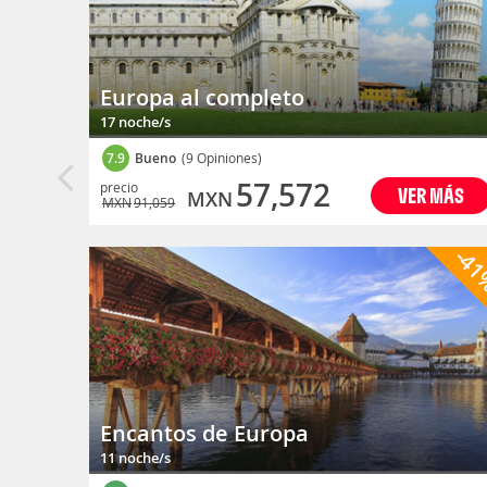
Europa al completo
17 noche/s
7.9
Bueno
(9 Opiniones)
57,572
precio
VER MÁS
MXN
MXN
91,059
-4
Encantos de Europa
11 noche/s