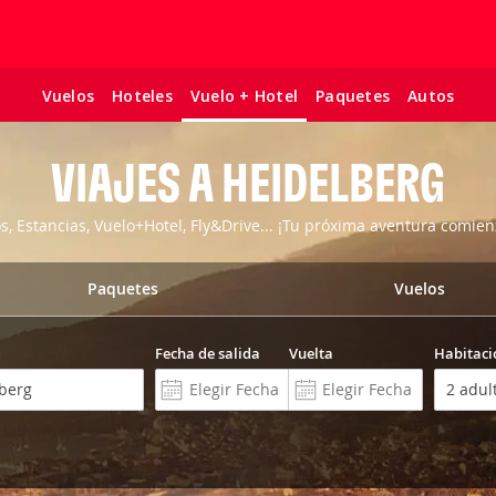
Vuelos
Hoteles
Paquetes
Autos
Vuelo + Hotel
VIAJES A HEIDELBERG
os, Estancias, Vuelo+Hotel, Fly&Drive... ¡Tu próxima aventura comien
Paquetes
Vuelos
Fecha de salida
Vuelta
Habitaci