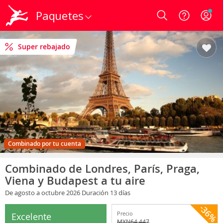
Paquetes
Login
Super rebajado
Combinado por tu cuenta
Combinado de Londres, París, Praga,
Viena y Budapest a tu aire
De agosto
a octubre 2026
Duración 13 días
-36%
Precio
Excelente
MXN
64,447