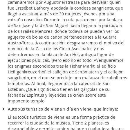
caminaremos por Augustinerstrasse para desvelar quién
fue Erzsébet Báthory, apodada la condesa sangrienta, que
llegó a asesinar a más de 30 mujeres jóvenes por una
extraña obsesión. Durante la ruta pasaremos por la plaza
de San José y la de San Miguel hasta llegar a la parroquia
de los Frailes Menores, donde todavía se pueden ver los
agujeros de bolas de cañón pertenecientes a la Guerra
Austro-Turca. A continuación, desgranaremos el motivo del
nombre de la Casa de los Cinco Asesinatos y nos
detendremos en la plaza de Am Hof, antiguo lugar de
ejecuciones públicas. ¡Pero eso no es todo! Averiguaremos
los enigmas escondidos tras la Hoher Markt, el edificio
Heiligenkreuzerhof, el callejón de Schönlatern y el callejón
sangriento, en el que se produjo una matanza de caballeros
templarios. Al final, llegaremos a la catedral de San
Esteban. ¿Qué significado tienen las gárgolas de su
fachada? Espíritus y leyendas se ciñen sobre este
imponente templo
Autobús turístico de Viena 1 día en Viena, que incluye:
El autobús turístico de Viena es una forma práctica de
recorrer la ciudad de la música. Tiene 2 plantas, es
descapotable y permite subir y bajar en cualquiera de sus