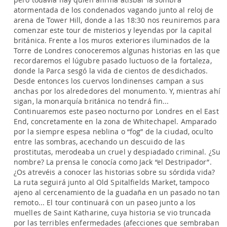
atormentada de los condenados vagando junto al reloj de
arena de Tower Hill, donde a las 18:30 nos reuniremos para
comenzar este tour de misterios y leyendas por la capital
británica. Frente a los muros exteriores iluminados de la
Torre de Londres conoceremos algunas historias en las que
recordaremos el lúgubre pasado luctuoso de la fortaleza,
donde la Parca sesgó la vida de cientos de desdichados.
Desde entonces los cuervos londinenses campan a sus
anchas por los alrededores del monumento. Y, mientras ahí
sigan, la monarquía británica no tendrá fin...
Continuaremos este paseo nocturno por Londres en el East
End, concretamente en la zona de Whitechapel. Amparado
por la siempre espesa neblina o “fog” de la ciudad, oculto
entre las sombras, acechando un descuido de las
prostitutas, merodeaba un cruel y despiadado criminal. ¿Su
nombre? La prensa le conocía como Jack “el Destripador”.
¿Os atrevéis a conocer las historias sobre su sórdida vida?
La ruta seguirá junto al Old Spitalfields Market, tampoco
ajeno al cercenamiento de la guadaña en un pasado no tan
remoto... El tour continuará con un paseo junto a los
muelles de Saint Katharine, cuya historia se vio truncada
por las terribles enfermedades (afecciones que sembraban