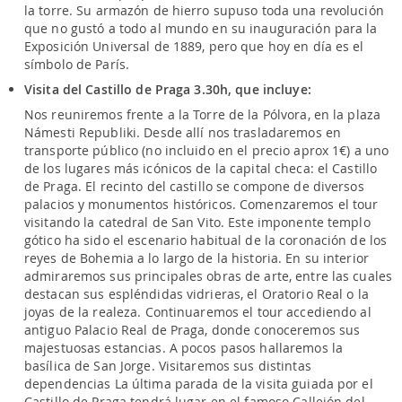
la torre. Su armazón de hierro supuso toda una revolución
que no gustó a todo al mundo en su inauguración para la
Exposición Universal de 1889, pero que hoy en día es el
símbolo de París.
Visita del Castillo de Praga 3.30h, que incluye:
Nos reuniremos frente a la Torre de la Pólvora, en la plaza
Námesti Republiki. Desde allí nos trasladaremos en
transporte público (no incluido en el precio aprox 1€) a uno
de los lugares más icónicos de la capital checa: el Castillo
de Praga. El recinto del castillo se compone de diversos
palacios y monumentos históricos. Comenzaremos el tour
visitando la catedral de San Vito. Este imponente templo
gótico ha sido el escenario habitual de la coronación de los
reyes de Bohemia a lo largo de la historia. En su interior
admiraremos sus principales obras de arte, entre las cuales
destacan sus espléndidas vidrieras, el Oratorio Real o la
joyas de la realeza. Continuaremos el tour accediendo al
antiguo Palacio Real de Praga, donde conoceremos sus
majestuosas estancias. A pocos pasos hallaremos la
basílica de San Jorge. Visitaremos sus distintas
dependencias La última parada de la visita guiada por el
Castillo de Praga tendrá lugar en el famoso Callejón del