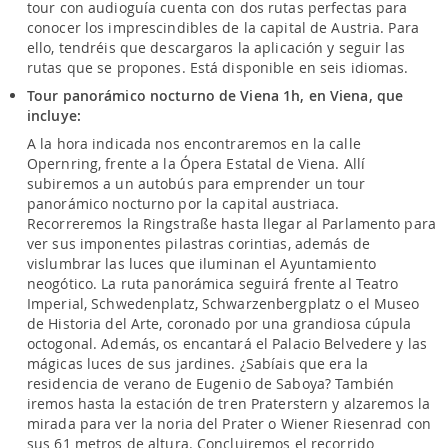
tour con audioguía cuenta con dos rutas perfectas para
conocer los imprescindibles de la capital de Austria. Para
ello, tendréis que descargaros la aplicación y seguir las
rutas que se propones. Está disponible en seis idiomas.
Tour panorámico nocturno de Viena 1h, en Viena, que
incluye:
A la hora indicada nos encontraremos en la calle
Opernring, frente a la Ópera Estatal de Viena. Allí
subiremos a un autobús para emprender un tour
panorámico nocturno por la capital austriaca.
Recorreremos la Ringstraße hasta llegar al Parlamento para
ver sus imponentes pilastras corintias, además de
vislumbrar las luces que iluminan el Ayuntamiento
neogótico. La ruta panorámica seguirá frente al Teatro
Imperial, Schwedenplatz, Schwarzenbergplatz o el Museo
de Historia del Arte, coronado por una grandiosa cúpula
octogonal. Además, os encantará el Palacio Belvedere y las
mágicas luces de sus jardines. ¿Sabíais que era la
residencia de verano de Eugenio de Saboya? También
iremos hasta la estación de tren Praterstern y alzaremos la
mirada para ver la noria del Prater o Wiener Riesenrad con
sus 61 metros de altura. Concluiremos el recorrido