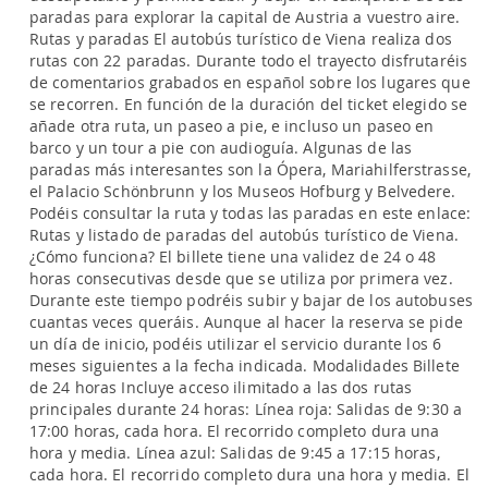
paradas para explorar la capital de Austria a vuestro aire.
Rutas y paradas El autobús turístico de Viena realiza dos
rutas con 22 paradas. Durante todo el trayecto disfrutaréis
de comentarios grabados en español sobre los lugares que
se recorren. En función de la duración del ticket elegido se
añade otra ruta, un paseo a pie, e incluso un paseo en
barco y un tour a pie con audioguía. Algunas de las
paradas más interesantes son la Ópera, Mariahilferstrasse,
el Palacio Schönbrunn y los Museos Hofburg y Belvedere.
Podéis consultar la ruta y todas las paradas en este enlace:
Rutas y listado de paradas del autobús turístico de Viena.
¿Cómo funciona? El billete tiene una validez de 24 o 48
horas consecutivas desde que se utiliza por primera vez.
Durante este tiempo podréis subir y bajar de los autobuses
cuantas veces queráis. Aunque al hacer la reserva se pide
un día de inicio, podéis utilizar el servicio durante los 6
meses siguientes a la fecha indicada. Modalidades Billete
de 24 horas Incluye acceso ilimitado a las dos rutas
principales durante 24 horas: Línea roja: Salidas de 9:30 a
17:00 horas, cada hora. El recorrido completo dura una
hora y media. Línea azul: Salidas de 9:45 a 17:15 horas,
cada hora. El recorrido completo dura una hora y media. El