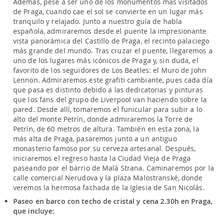
Además, pese a ser uno de los monumentos más visitados
de Praga, cuando cae el sol se convierte en un lugar más
tranquilo y relajado. Junto a nuestro guía de habla
española, admiraremos desde el puente la impresionante
vista panorámica del Castillo de Praga, el recinto palaciego
más grande del mundo. Tras cruzar el puente, llegaremos a
uno de los lugares más icónicos de Praga y, sin duda, el
favorito de los seguidores de Los Beatles: el Muro de John
Lennon. Admiraremos este grafiti cambiante, pues cada día
que pasa es distinto debido a las dedicatorias y pinturas
que los fans del grupo de Liverpool van haciendo sobre la
pared. Desde allí, tomaremos el funicular para subir a lo
alto del monte Petrín, donde admiraremos la Torre de
Petrín, de 60 metros de altura. También en esta zona, la
más alta de Praga, pasaremos junto a un antiguo
monasterio famoso por su cerveza artesanal. Después,
iniciaremos el regreso hasta la Ciudad Vieja de Praga
paseando por el barrio de Malá Strana. Caminaremos por la
calle comercial Nerudova y la plaza Malostranské, donde
veremos la hermosa fachada de la Iglesia de San Nicolás.
Paseo en barco con techo de cristal y cena 2.30h en Praga,
que incluye: