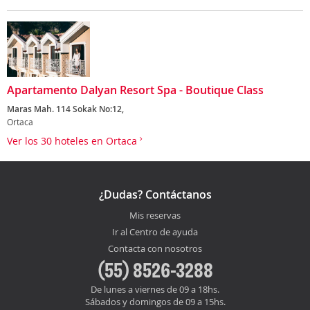
Apartamento Dalyan Resort Spa - Boutique Class
Maras Mah. 114 Sokak No:12,
Ortaca
Ver los 30 hoteles en Ortaca
¿Dudas? Contáctanos
Mis reservas
Ir al Centro de ayuda
Contacta con nosotros
(55) 8526-3288
De lunes a viernes de 09 a 18hs.
Sábados y domingos de 09 a 15hs.