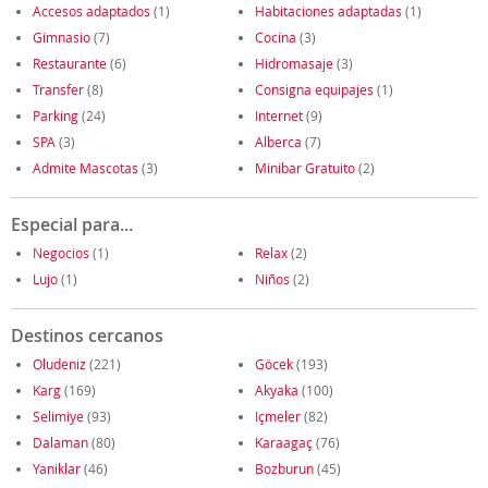
Accesos adaptados
(1)
Habitaciones adaptadas
(1)
Gimnasio
(7)
Cocina
(3)
Restaurante
(6)
Hidromasaje
(3)
Transfer
(8)
Consigna equipajes
(1)
Parking
(24)
Internet
(9)
SPA
(3)
Alberca
(7)
Admite Mascotas
(3)
Minibar Gratuito
(2)
Especial para...
Negocios
(1)
Relax
(2)
Lujo
(1)
Niños
(2)
Destinos cercanos
Oludeniz
(221)
Göcek
(193)
Karg
(169)
Akyaka
(100)
Selimiye
(93)
Içmeler
(82)
Dalaman
(80)
Karaagaç
(76)
Yaniklar
(46)
Bozburun
(45)