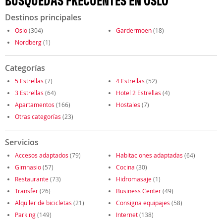
BÚSQUEDAS FRECUENTES EN OSLO
Destinos principales
Oslo
(304)
Gardermoen
(18)
Nordberg
(1)
Categorías
5 Estrellas
(7)
4 Estrellas
(52)
3 Estrellas
(64)
Hotel 2 Estrellas
(4)
Apartamentos
(166)
Hostales
(7)
Otras categorías
(23)
Servicios
Accesos adaptados
(79)
Habitaciones adaptadas
(64)
Gimnasio
(57)
Cocina
(30)
Restaurante
(73)
Hidromasaje
(1)
Transfer
(26)
Business Center
(49)
Alquiler de bicicletas
(21)
Consigna equipajes
(58)
Parking
(149)
Internet
(138)