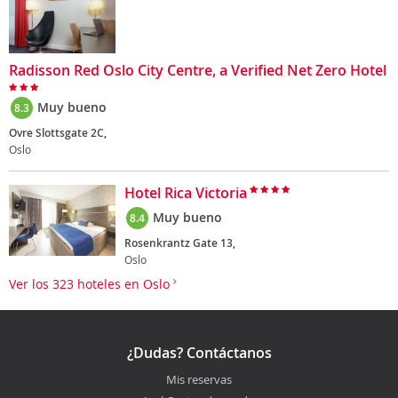
Radisson Red Oslo City Centre, a Verified Net Zero Hotel
Muy bueno
8.3
Ovre Slottsgate 2C,
Oslo
Hotel Rica Victoria
Muy bueno
8.4
Rosenkrantz Gate 13,
Oslo
Ver los 323 hoteles en Oslo
¿Dudas? Contáctanos
Mis reservas