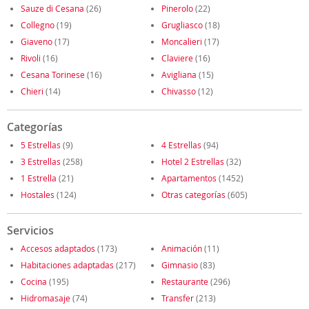
Sauze di Cesana
(26)
Pinerolo
(22)
Collegno
(19)
Grugliasco
(18)
Giaveno
(17)
Moncalieri
(17)
Rivoli
(16)
Claviere
(16)
Cesana Torinese
(16)
Avigliana
(15)
Chieri
(14)
Chivasso
(12)
Categorías
5 Estrellas
(9)
4 Estrellas
(94)
3 Estrellas
(258)
Hotel 2 Estrellas
(32)
1 Estrella
(21)
Apartamentos
(1452)
Hostales
(124)
Otras categorías
(605)
Servicios
Accesos adaptados
(173)
Animación
(11)
Habitaciones adaptadas
(217)
Gimnasio
(83)
Cocina
(195)
Restaurante
(296)
Hidromasaje
(74)
Transfer
(213)