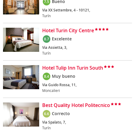
Bueno
7.5
Via XX Settembre, 4 - 10121,
Turín
Hotel Turin City Centre
Excelente
8.7
Via Assietta, 3,
Turín
Hotel Tulip Inn Turin South
Muy bueno
8.4
Via Guido Rossa, 11,
Moncalieri
Best Quality Hotel Politecnico
Correcto
6.6
Via Spalato, 7,
Turín