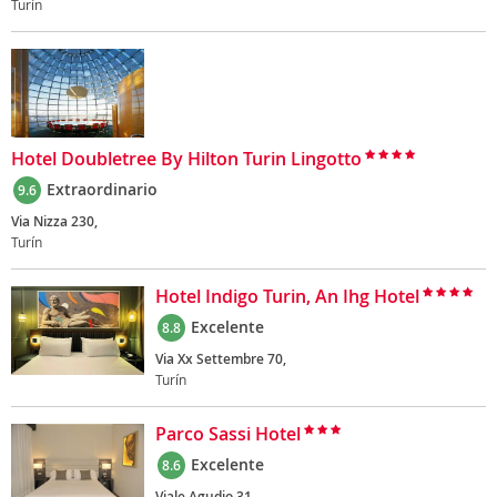
Turín
Hotel Doubletree By Hilton Turin Lingotto
Extraordinario
9.6
Via Nizza 230,
Turín
Hotel Indigo Turin, An Ihg Hotel
Excelente
8.8
Via Xx Settembre 70,
Turín
Parco Sassi Hotel
Excelente
8.6
Viale Agudio 31,