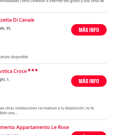
modidades como conexión a Internet wifi gratis y una zona de
zzetta Di Canale
ale, 35,
MÁS INFO
atuito disponible
Antica Croce
ghi, 1,
MÁS INFO
has otras instalaciones recreativas a tu disposición, no te
bién una...
amento Appartamento Le Rose