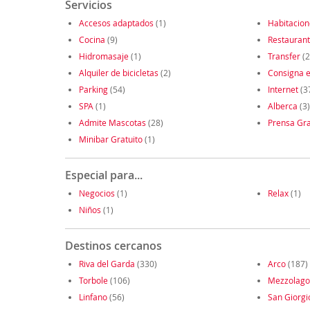
Servicios
Accesos adaptados
(1)
Habitacio
Cocina
(9)
Restauran
Hidromasaje
(1)
Transfer
(2
Alquiler de bicicletas
(2)
Consigna e
Parking
(54)
Internet
(3
SPA
(1)
Alberca
(3)
Admite Mascotas
(28)
Prensa Gra
Minibar Gratuito
(1)
Especial para...
Negocios
(1)
Relax
(1)
Niños
(1)
Destinos cercanos
Riva del Garda
(330)
Arco
(187)
Torbole
(106)
Mezzolago
Linfano
(56)
San Giorgi