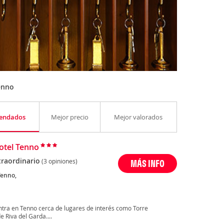
enno
endados
Mejor precio
Mejor valorados
otel Tenno
traordinario
(3 opiniones)
MÁS INFO
Tenno,
ntra en Tenno cerca de lugares de interés como Torre
 Riva del Garda....