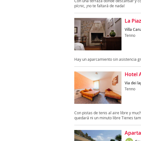
Con una terraza donde descansar y co
pícnic, ¡no te faltará de nada!
La Pia
Villa Can
Tenno
Hay un aparcamiento sin asistencia gr
Hotel 
Via dei la
Tenno
Con pistas de tenis al aire libre y muc
quedará ni un minuto libre Tienes tam
Apart