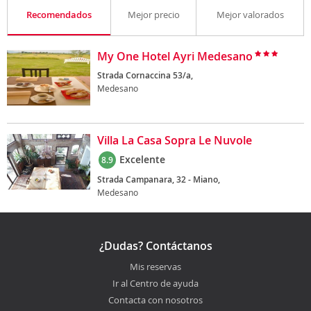
Recomendados
Mejor precio
Mejor valorados
My One Hotel Ayri Medesano
Strada Cornaccina 53/a,
Medesano
Villa La Casa Sopra Le Nuvole
Excelente
8.9
Strada Campanara, 32 - Miano,
Medesano
¿Dudas? Contáctanos
Mis reservas
Ir al Centro de ayuda
Contacta con nosotros