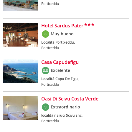
Portixeddu
Hotel Sardus Pater
Muy bueno
8
Località Portixeddu,
Portixeddu
Casa Capudefigu
Excelente
8.8
Località Capu De Figu,
Portixeddu
Oasi Di Scivu Costa Verde
Extraordinario
9
località naruci Scivu snc,
Portixeddu