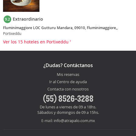
Extraordinario
9.2
Fluminimaggiore LOC Gutturu Mandara, 09010, Fluminimaggiore,,
Portixeddu
Ver los 15 hoteles en Portixeddu
¿Dudas? Contáctanos
Mis reservas
Ir al Centro de ayuda
Contacta con nosotros
(55) 8526-3288
De lunes a viernes de 09 a 18hs.
Sábados y domingos de 09 a 15hs.
info@atrapalo.com.mx
E-mail: