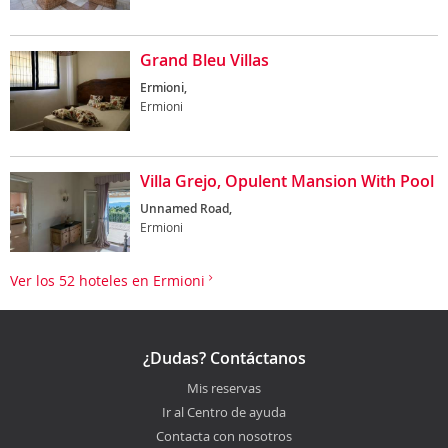
Grand Bleu Villas
Ermioni,
Ermioni
Villa Grejo, Opulent Mansion With Pool
Unnamed Road,
Ermioni
Ver los 52 hoteles en Ermioni
¿Dudas? Contáctanos
Mis reservas
Ir al Centro de ayuda
Contacta con nosotros