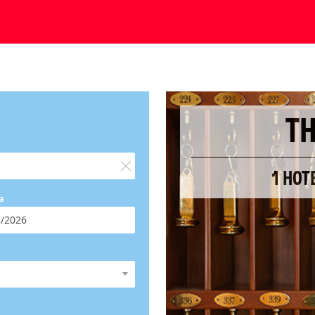
T
1 HOT
a