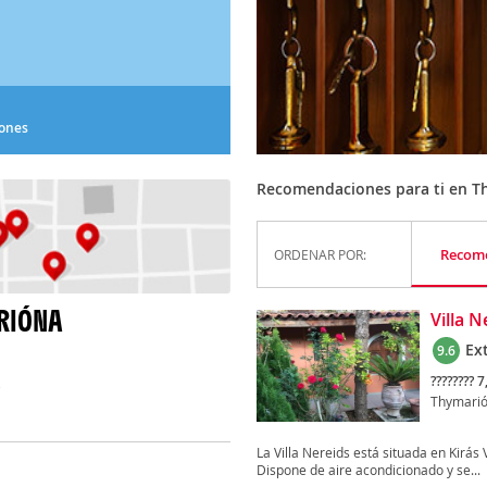
iones
Recomendaciones para ti en T
Recom
ORDENAR POR:
RIÓNA
Villa N
Ex
9.6
???????? 7
)
Thymari
La Villa Nereids está situada en Kirás 
Dispone de aire acondicionado y se...