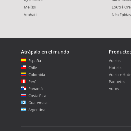
Melíssi
Loutrá Oraí
Vrahati
Néa Epída
Atrápalo en el mundo
Producto
España
Vuelos
Chile
Hoteles
Colombia
Vuelo + Hote
Perú
Paquetes
Panamá
Autos
Costa Rica
Guatemala
Argentina