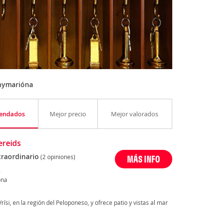
hymarióna
endados
Mejor precio
Mejor valorados
ereids
traordinario
(2 opiniones)
MÁS INFO
,
óna
Vrísi, en la región del Peloponeso, y ofrece patio y vistas al mar