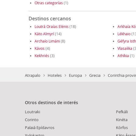
Otras categorías
(1)
Destinos cercanos
Loutrá Oraías Elénis
(18)
Arkhaía Kó
Káto Almyrí
(14)
Lékhaio
(1
Archaío Limáni
(8)
Géfyra Is
Kávos
(4)
Vlasaíika
(3
Kekhriés
(3)
Athíkia
(1)
Atrapalo
Hoteles
Europa
Grecia
Corinthia provi
Otros destinos de interés
Loutraki
Pefkáli
Corinto
Kinéta
Palaiá Epídavros
Kórfos
Xylokastro
Káto Ássos