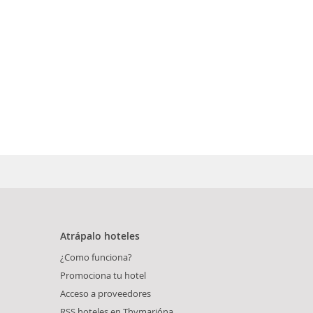
Atrápalo hoteles
¿Como funciona?
Promociona tu hotel
Acceso a proveedores
RSS hoteles en Thymarióna