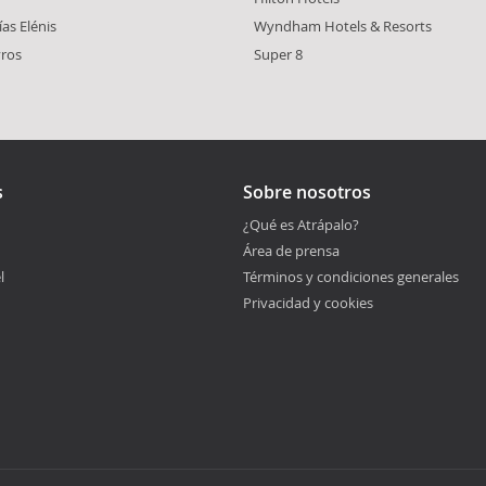
as Elénis
Wyndham Hotels & Resorts
vros
Super 8
s
Sobre nosotros
¿Qué es Atrápalo?
Área de prensa
l
Términos y condiciones generales
Privacidad y cookies