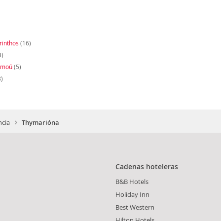
rinthos
(16)
3)
thmoú
(5)
)
ncia
Thymarióna
Cadenas hoteleras
B&B Hotels
Holiday Inn
Best Western
Hilton Hotels