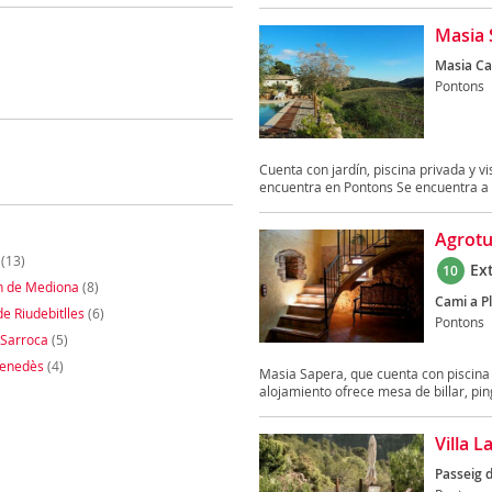
Masia 
Masia Ca
Pontons
Cuenta con jardín, piscina privada y v
encuentra en Pontons Se encuentra a 
Agrotu
(13)
Ex
10
n de Mediona
(8)
Cami a P
e Riudebitlles
(6)
Pontons
 Sarroca
(5)
 Penedès
(4)
Masia Sapera, que cuenta con piscina p
alojamiento ofrece mesa de billar, ping
Villa 
Passeig 