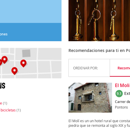
iones
Recomendaciones para ti en P
Recom
ORDENAR POR:
NS
El Moli
Ex
9.1
Carrer de
te
(1)
Pontons
 bicicletas
(1)
)
El Molí es un un hotel rural que const
piedra que se remonta al siglo XIX y fue