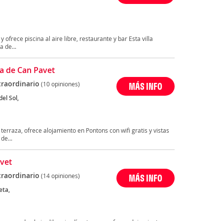
ofrece piscina al aire libre, restaurante y bar Esta villa
a de...
a de Can Pavet
traordinario
(10 opiniones)
MÁS INFO
del Sol,
erraza, ofrece alojamiento en Pontons con wifi gratis y vistas
de...
vet
traordinario
(14 opiniones)
MÁS INFO
eta,