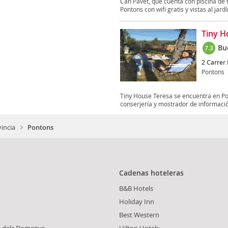
Can Pavet, que cuenta con piscina de t
Pontons con wifi gratis y vistas al jardín
Tiny H
Bu
7.3
2 Carrer
Pontons
Tiny House Teresa se encuentra en Pont
conserjería y mostrador de informació
incia
Pontons
Cadenas hoteleras
B&B Hotels
Holiday Inn
Best Western