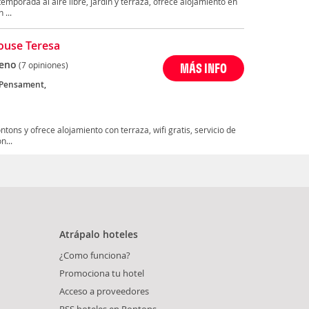
emporada al aire libre, jardín y terraza, ofrece alojamiento en
 ...
ouse Teresa
eno
(7 opiniones)
MÁS INFO
 Pensament,
ons y ofrece alojamiento con terraza, wifi gratis, servicio de
n...
Atrápalo hoteles
¿Como funciona?
Promociona tu hotel
Acceso a proveedores