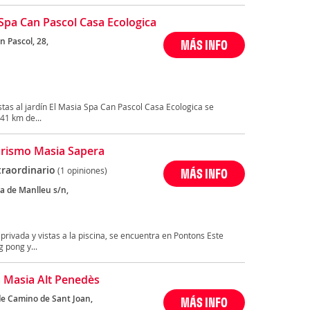
Spa Can Pascol Casa Ecologica
n Pascol, 28,
MÁS INFO
istas al jardín El Masia Spa Can Pascol Casa Ecologica se
41 km de...
rismo Masia Sapera
traordinario
(1 opiniones)
MÁS INFO
la de Manlleu s/n,
rivada y vistas a la piscina, se encuentra en Pontons Este
 pong y...
La Masia Alt Penedès
de Camino de Sant Joan,
MÁS INFO