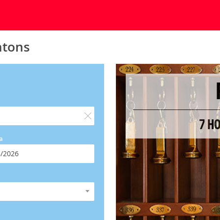
ntons
7 H
a