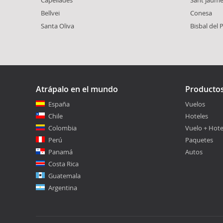
Capellades
Sant Jaum
Bellvei
Conesa
Santa Oliva
Bisbal del
Atrápalo en el mundo
Producto
España
Vuelos
Chile
Hoteles
Colombia
Vuelo + Hote
Perú
Paquetes
Panamá
Autos
Costa Rica
Guatemala
Argentina