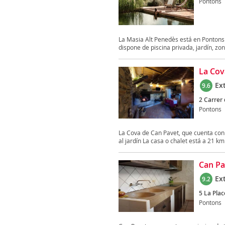
Pontons
La Masia Alt Penedès está en Pontons y 
dispone de piscina privada, jardín, zon
La Cov
Ex
9.6
2 Carrer 
Pontons
La Cova de Can Pavet, que cuenta con t
al jardín La casa o chalet está a 21 km 
Can Pa
Ex
9.2
5 La Plac
Pontons