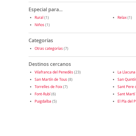
Especial para...
Rural
(1)
Relax
(1)
Niños
(1)
Categorías
Otras categorías
(7)
Destinos cercanos
Vilafranca del Penedès
(23)
La Llacuna
San Martín de Tous
(8)
San Quintí
Torrelles de Foix
(7)
Sant Pere d
Font-Rubí
(6)
Sant Martí
Puigdalba
(5)
El Pla del