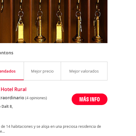
ontons
endados
Mejor precio
Mejor valorados
 Hotel Rural
traordinario
(4 opiniones)
MÁS INFO
 Dalt 8,
a de 14 habitaciones y se aloja en una preciosa residencia de
...