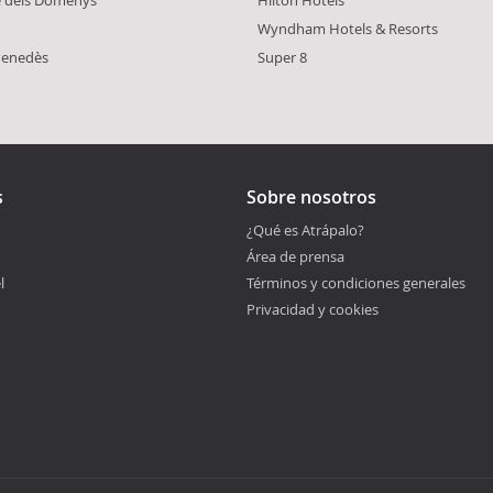
e dels Domenys
Hilton Hotels
Wyndham Hotels & Resorts
 Penedès
Super 8
s
Sobre nosotros
¿Qué es Atrápalo?
Área de prensa
l
Términos y condiciones generales
Privacidad y cookies