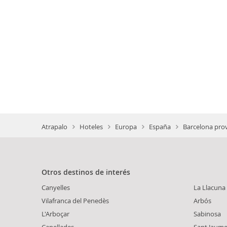
Atrapalo
Hoteles
Europa
España
Barcelona prov
Otros destinos de interés
Canyelles
La Llacuna
Vilafranca del Penedès
Arbós
L'Arboçar
Sabinosa