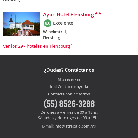
Ayun Hotel Flensburg
Excelente
8.6
Wilhelmstr. 1,
Flensburg
Ver los 297 hoteles en Flensburg
¿Dudas? Contáctanos
Mis reservas
Ir al Centro de ayuda
Contacta con nosotros
(55) 8526-3288
De lunes a viernes de 09 a 18hs.
Sábados y domingos de 09 a 15hs.
info@atrapalo.com.mx
E-mail: