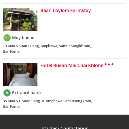
Baan Loylom Farmstay
Muy bueno
8.3
13 Moo 5 Suan Luang, Amphawa, Samut Songkhram,
Ban Raman
Hotel Ruean Mai Chai Khlong
Extraordinario
9
35 Moo 6,T. Suanluang ,A. Amphawa Samutsongkram,
Ban Raman
¿Dudas? Contáctanos