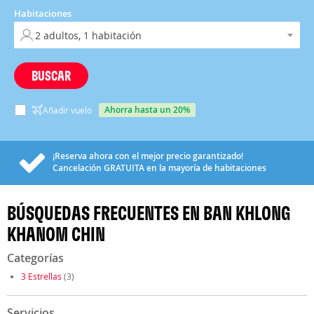
Habitaciones
BUSCAR
ahorra hasta un 20%
Añadir vuelo
¡Reserva ahora con el mejor precio garantizado!
Cancelación
GRATUITA
en la mayoría de habitaciones
BÚSQUEDAS FRECUENTES EN BAN KHLONG
KHANOM CHIN
Categorías
3 Estrellas
(3)
Servicios