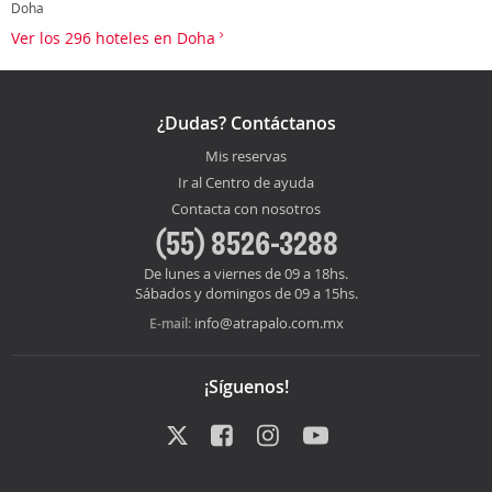
Doha
Ver los 296 hoteles en Doha
¿Dudas? Contáctanos
Mis reservas
Ir al Centro de ayuda
Contacta con nosotros
(55) 8526-3288
De lunes a viernes de 09 a 18hs.
Sábados y domingos de 09 a 15hs.
info@atrapalo.com.mx
E-mail:
¡Síguenos!