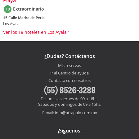
Playa
Extraordinario
10
15 Calle Madre de Perla,
Los Ayala
Ver los 18 hoteles en Los Ayala
¿Dudas? Contáctanos
Mis reservas
Ir al Centro de ayuda
Contacta con nosotros
(55) 8526-3288
De lunes a viernes de 09 a 18hs.
Sábados y domingos de 09 a 15hs.
info@atrapalo.com.mx
E-mail:
¡Síguenos!