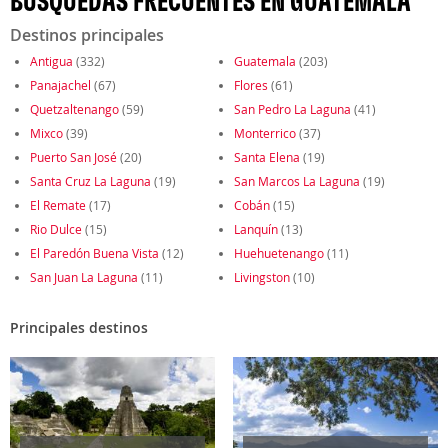
BÚSQUEDAS FRECUENTES EN GUATEMALA
Destinos principales
Antigua
(332)
Guatemala
(203)
Panajachel
(67)
Flores
(61)
Quetzaltenango
(59)
San Pedro La Laguna
(41)
Mixco
(39)
Monterrico
(37)
Puerto San José
(20)
Santa Elena
(19)
Santa Cruz La Laguna
(19)
San Marcos La Laguna
(19)
El Remate
(17)
Cobán
(15)
Rio Dulce
(15)
Lanquín
(13)
El Paredón Buena Vista
(12)
Huehuetenango
(11)
San Juan La Laguna
(11)
Livingston
(10)
Principales destinos