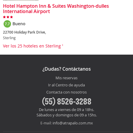
Hotel Hampton Inn & Suites Washington-dulles
International Airport
Bueno
7.7
22700 Holiday Park Drive,
Sterling
Ver los 25 hoteles en Sterling
¿Dudas? Contáctanos
Mis reservas
Ir al Centro de ayuda
Contacta con nosotros
(55) 8526-3288
De lunes a viernes de 09 a 18hs.
Sábados y domingos de 09 a 15hs.
info@atrapalo.com.mx
E-mail: