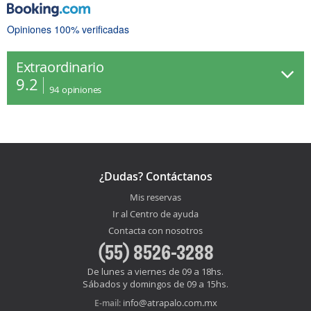
Opiniones 100% verificadas
Extraordinario
9.2
94
opiniones
¿Dudas? Contáctanos
Mis reservas
Ir al Centro de ayuda
Contacta con nosotros
(55) 8526-3288
De lunes a viernes de 09 a 18hs.
Sábados y domingos de 09 a 15hs.
info@atrapalo.com.mx
E-mail: