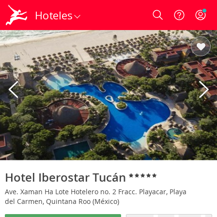
Hoteles
Login
Hotel Iberostar Tucán
Ave. Xaman Ha Lote Hotelero no. 2 Fracc. Playacar, Playa
del Carmen, Quintana Roo (México)