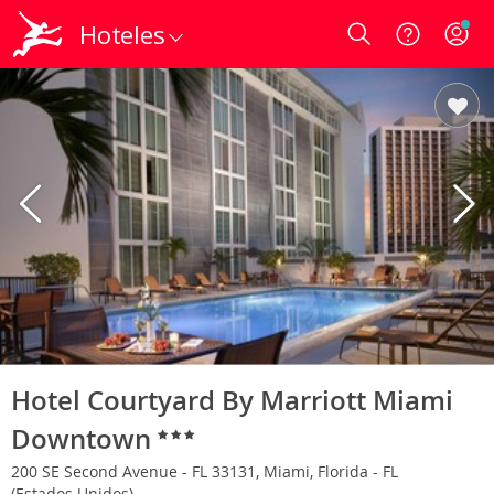
Hoteles
Login
Hotel Courtyard By Marriott Miami
Downtown
200 SE Second Avenue - FL 33131, Miami, Florida - FL
(Estados Unidos)