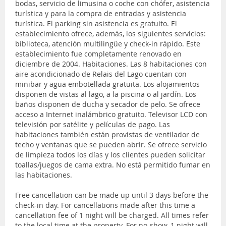
bodas, servicio de limusina o coche con chófer, asistencia
turística y para la compra de entradas y asistencia
turística. El parking sin asistencia es gratuito. El
establecimiento ofrece, además, los siguientes servicios:
biblioteca, atención multilingüe y check-in rápido. Este
establecimiento fue completamente renovado en
diciembre de 2004. Habitaciones. Las 8 habitaciones con
aire acondicionado de Relais del Lago cuentan con
minibar y agua embotellada gratuita. Los alojamientos
disponen de vistas al lago, a la piscina o al jardín. Los
baños disponen de ducha y secador de pelo. Se ofrece
acceso a Internet inalámbrico gratuito. Televisor LCD con
televisión por satélite y películas de pago. Las
habitaciones también están provistas de ventilador de
techo y ventanas que se pueden abrir. Se ofrece servicio
de limpieza todos los días y los clientes pueden solicitar
toallas/juegos de cama extra. No está permitido fumar en
las habitaciones.
Free cancellation can be made up until 3 days before the
check-in day. For cancellations made after this time a
cancellation fee of 1 night will be charged. All times refer
to the local time at the property. For no-show, 1 night will