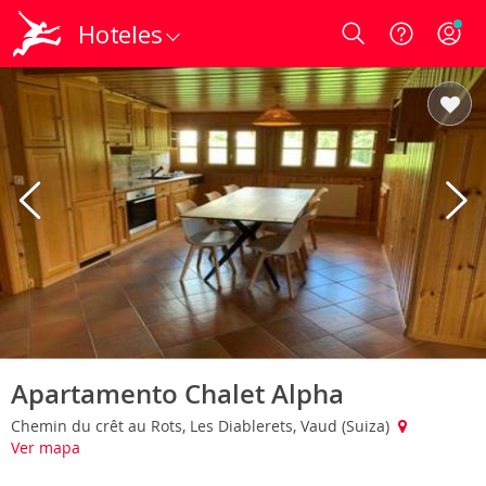
Hoteles
Login
Apartamento Chalet Alpha
Chemin du crêt au Rots, Les Diablerets, Vaud (Suiza)
Ver mapa