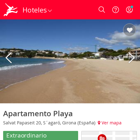
Hoteles
Login
Apartamento Playa
Salvat Papaseit 20, S´agaró, Girona (España)
Ver mapa
Extraordinario