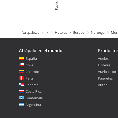
Publicidad
Atrapalo.com.mx
Hoteles
Europa
Noruega
Mor
Atrápalo en el mundo
Producto
España
Vuelos
Chile
Hoteles
Colombia
Vuelo + Hote
Perú
Paquetes
Panamá
Autos
Costa Rica
Guatemala
Argentina