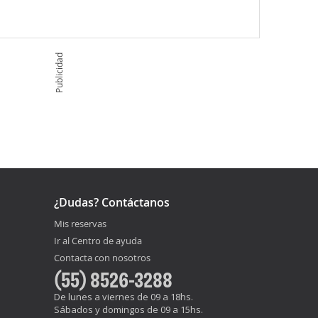
Publicidad
¿Dudas? Contáctanos
Mis reservas
Ir al Centro de ayuda
Contacta con nosotros
(55) 8526-3288
De lunes a viernes de 09 a 18hs.
Sábados y domingos de 09 a 15hs.