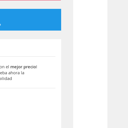
o
con el
mejor precio
!
ba ahora la
ilidad