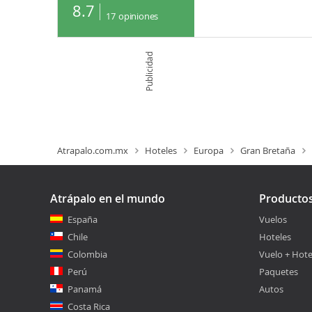
8.7
17
opiniones
Publicidad
Atrapalo.com.mx
Hoteles
Europa
Gran Bretaña
Atrápalo en el mundo
Producto
España
Vuelos
Chile
Hoteles
Colombia
Vuelo + Hote
Perú
Paquetes
Panamá
Autos
Costa Rica