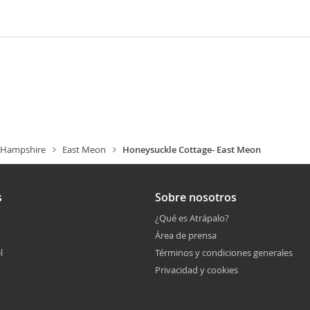
Hampshire
East Meon
Honeysuckle Cottage- East Meon
s
Sobre nosotros
¿Qué es Atrápalo?
Área de prensa
l
Términos y condiciones generales
Privacidad y cookies