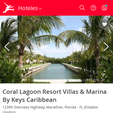
Hoteles
Login
Coral Lagoon Resort Villas & Marina
By Keys Caribbean
12399 Overseas Highway, Marathon, Florida - FL (Estados
Unidos)