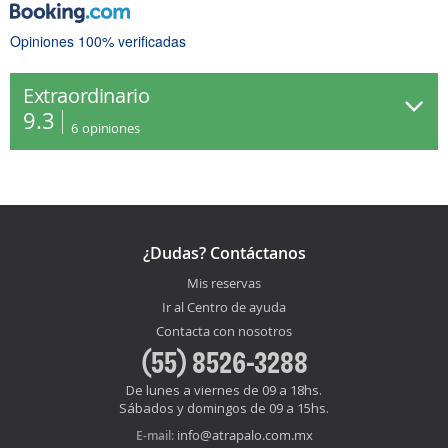
Opiniones 100% verificadas
Extraordinario
9.3
6
opiniones
¿Dudas? Contáctanos
Mis reservas
Ir al Centro de ayuda
Contacta con nosotros
(55) 8526-3288
De lunes a viernes de 09 a 18hs.
Sábados y domingos de 09 a 15hs.
info@atrapalo.com.mx
E-mail: