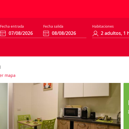
Fecha entrada
Fecha salida
Habitaciones
a
er mapa