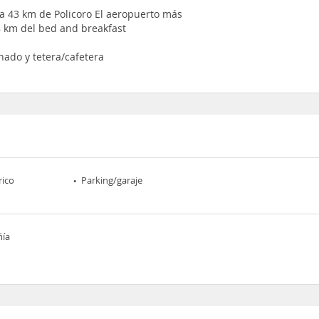
 a 43 km de Policoro El aeropuerto más
88 km del bed and breakfast
nado y tetera/cafetera
rico
Parking/garaje
ñía