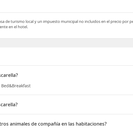
asa de turismo local y un impuesto municipal no incluidos en el precio por 
nte en el hotel.
carella?
ía Bed&Breakfast
carella?
Contrada La Pescarella snc
Otros animales de compañía en las habitaciones?