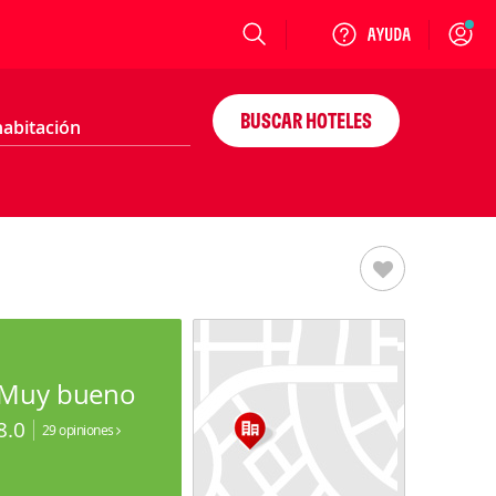
Login
BUSCAR HOTELES
Muy bueno
8.0
29 opiniones