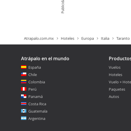
Publicidad
Atrapalo.com.mx
Hoteles
Europa
Italia
Taranto
Atrápalo en el mundo
Producto
España
Vuelos
Chile
Hoteles
Colombia
Vuelo + Hote
Perú
Paquetes
Panamá
Autos
Costa Rica
Guatemala
Argentina