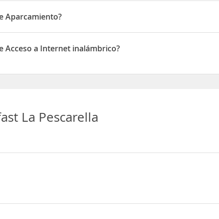
os animales de compañía en las habitaciones
de Aparcamiento?
Aparcamiento
e Acceso a Internet inalámbrico?
cceso a Internet inalámbrico
ast La Pescarella