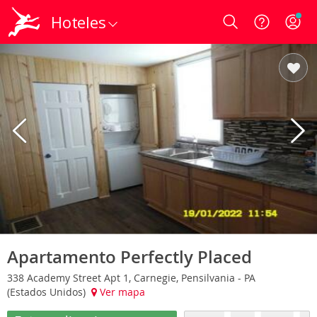
Hoteles
Login
Apartamento Perfectly Placed
338 Academy Street Apt 1, Carnegie, Pensilvania - PA
(Estados Unidos)
Ver mapa