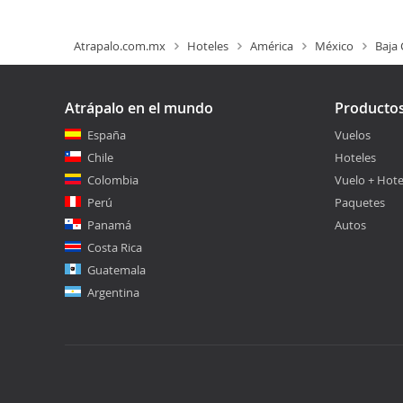
Atrapalo.com.mx
Hoteles
América
México
Baja 
Atrápalo en el mundo
Producto
España
Vuelos
Chile
Hoteles
Colombia
Vuelo + Hote
Perú
Paquetes
Panamá
Autos
Costa Rica
Guatemala
Argentina