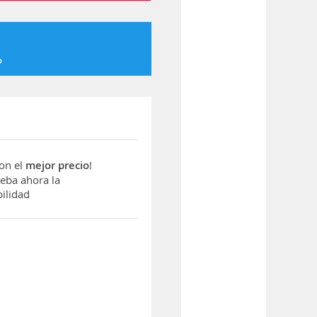
o
con el
mejor precio
!
ba ahora la
ilidad