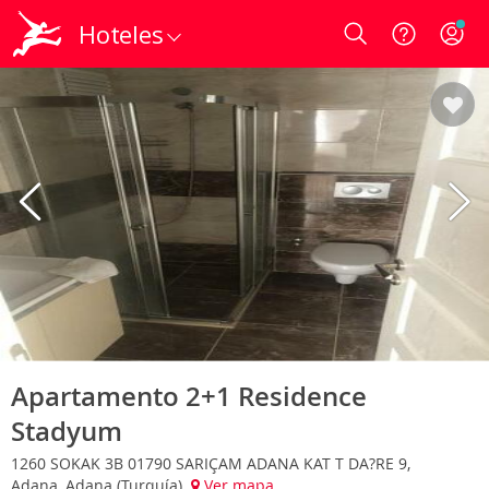
Hoteles
Login
Apartamento 2+1 Residence
Stadyum
1260 SOKAK 3B 01790 SARIÇAM ADANA KAT T DA?RE 9,
Adana, Adana (Turquía)
Ver mapa