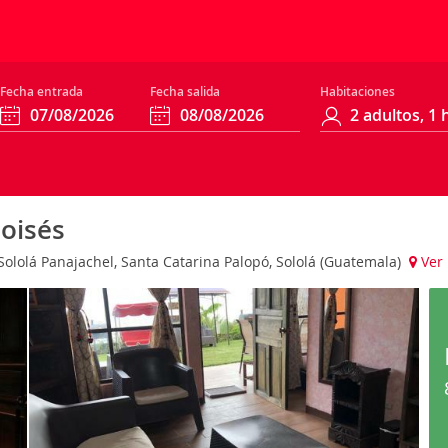
Fecha entrada
Fecha salida
Habitaciones
oisés
Sololá Panajachel, Santa Catarina Palopó, Sololá (Guatemala)
Ver