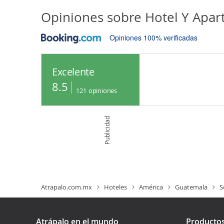
Opiniones sobre
Hotel Y Apa
Opiniones 100% verificadas
Excelente
8.5
121
opiniones
Publicidad
Atrapalo.com.mx
Hoteles
América
Guatemala
S
Atrápalo en el mundo
Producto