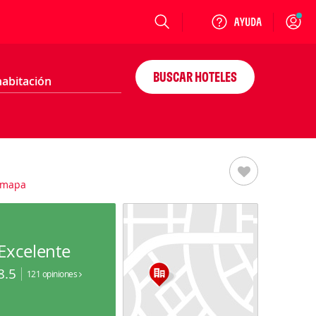
Login
BUSCAR HOTELES
 mapa
Excelente
8.5
121 opiniones