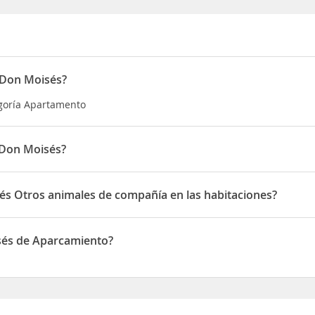
 Don Moisés?
egoría Apartamento
 Don Moisés?
en Km 2.2 Carretera A Santa Catarina Palopó Panajachel, Sololá Pa
és Otros animales de compañía en las habitaciones?
Otros animales de compañía en las habitaciones
sés de Aparcamiento?
de Aparcamiento