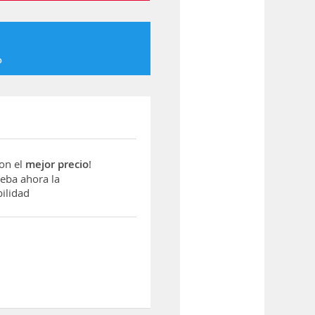
o
con el
mejor precio
!
ba ahora la
ilidad