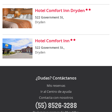
Hotel Comfort Inn Dryden
522 Government St,
Dryden
Hotel Comfort Inn
522 Government St.,
Dryden
¿Dudas? Contáctanos
Mis reservas
Ir al Centro de ayuda
Contacta con nosotros
(55) 8526-3288