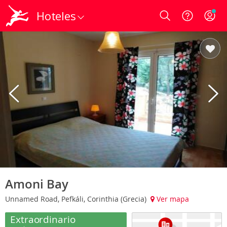
Hoteles
Login
Amoni Bay
Unnamed Road, Pefkáli, Corinthia (Grecia)
Ver mapa
Extraordinario