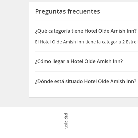
Preguntas frecuentes
¿Qué categoría tiene Hotel Olde Amish Inn?
El Hotel Olde Amish Inn tiene la categoría 2 Estrel
¿Cómo llegar a Hotel Olde Amish Inn?
Si decides alojarte en Olde Amish Inn de Ronks, 
Wonderland y Teatro Sight and Sound Además, este
¿Dónde está situado Hotel Olde Amish Inn?
American Music Theatre Lancaster
El Hotel Olde Amish Inn está situado en 33 Eastb
Publicidad