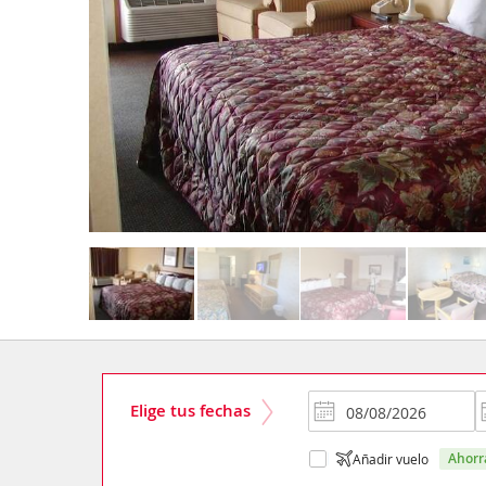
Elige tus fechas
ahor
Añadir vuelo