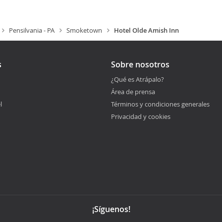
Pensilvania - PA
Smoketown
Hotel Olde Amish Inn
s
Sobre nosotros
¿Qué es Atrápalo?
Área de prensa
l
Términos y condiciones generales
Privacidad y cookies
¡Síguenos!