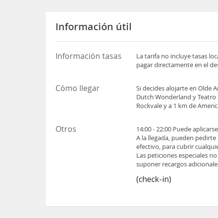
Información útil
Información tasas
La tarifa no incluye tasas l
pagar directamente en el des
Cómo llegar
Si decides alojarte en Olde
Dutch Wonderland y Teatro S
Rockvale y a 1 km de Ameri
Otros
14:00 - 22:00 Puede aplicars
A la llegada, pueden pedirte
efectivo, para cubrir cualqu
Las peticiones especiales no
suponer recargos adicionale
(check-in)