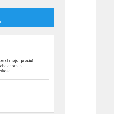
o
con el
mejor precio
!
ba ahora la
ilidad