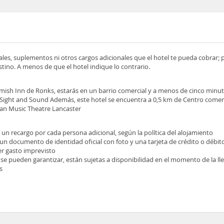
ocales, suplementos ni otros cargos adicionales que el hotel te pueda cobrar;
tino. A menos de que el hotel indique lo contrario.
 Amish Inn de Ronks, estarás en un barrio comercial y a menos de cinco minu
ight and Sound Además, este hotel se encuentra a 0,5 km de Centro comerc
can Music Theatre Lancaster
e un recargo por cada persona adicional, según la política del alojamiento
 un documento de identidad oficial con foto y una tarjeta de crédito o débit
ier gasto imprevisto
 se pueden garantizar, están sujetas a disponibilidad en el momento de la l
s