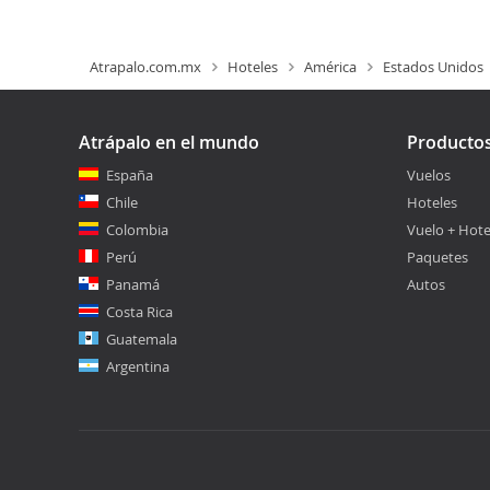
Atrapalo.com.mx
Hoteles
América
Estados Unidos
Atrápalo en el mundo
Producto
España
Vuelos
Chile
Hoteles
Colombia
Vuelo + Hote
Perú
Paquetes
Panamá
Autos
Costa Rica
Guatemala
Argentina