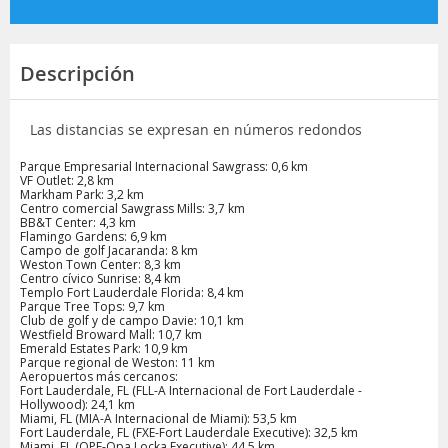
Descripción
Las distancias se expresan en números redondos
Parque Empresarial Internacional Sawgrass: 0,6 km
VF Outlet: 2,8 km
Markham Park: 3,2 km
Centro comercial Sawgrass Mills: 3,7 km
BB&T Center: 4,3 km
Flamingo Gardens: 6,9 km
Campo de golf Jacaranda: 8 km
Weston Town Center: 8,3 km
Centro cívico Sunrise: 8,4 km
Templo Fort Lauderdale Florida: 8,4 km
Parque Tree Tops: 9,7 km
Club de golf y de campo Davie: 10,1 km
Westfield Broward Mall: 10,7 km
Emerald Estates Park: 10,9 km
Parque regional de Weston: 11 km
Aeropuertos más cercanos:
Fort Lauderdale, FL (FLL-A Internacional de Fort Lauderdale -
Hollywood): 24,1 km
Miami, FL (MIA-A Internacional de Miami): 53,5 km
Fort Lauderdale, FL (FXE-Fort Lauderdale Executive): 32,5 km
Miami, FL (OPF-Opa Locka Executive): 44,5 km