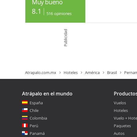
Muy bueno
8.1
516
opiniones
Publicidad
Atrapalo.com.mx
Hoteles
América
Brasil
Perna
Atrápalo en el mundo
Producto
España
Vuelos
Chile
Hoteles
Colombia
Vuelo + Hote
Perú
Paquetes
Panamá
Autos