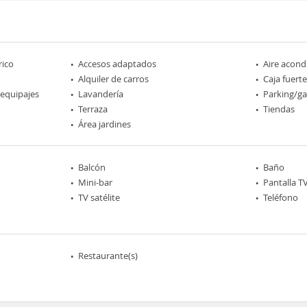
rico
Accesos adaptados
Aire acond
Alquiler de carros
Caja fuerte
 equipajes
Lavandería
Parking/ga
Terraza
Tiendas
Área jardines
Balcón
Baño
Mini-bar
Pantalla T
TV satélite
Teléfono
Restaurante(s)