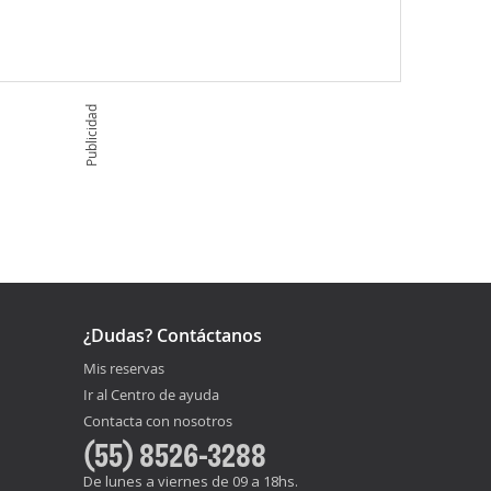
Publicidad
¿Dudas? Contáctanos
Mis reservas
Ir al Centro de ayuda
Contacta con nosotros
(55) 8526-3288
De lunes a viernes de 09 a 18hs.