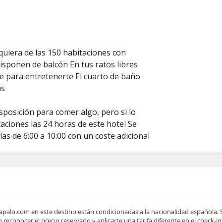
quiera de las 150 habitaciones con
isponen de balcón En tus ratos libres
te para entretenerte El cuarto de baño
as
isposición para comer algo, pero si lo
taciones las 24 horas de este hotel Se
as de 6:00 a 10:00 con un coste adicional
apalo.com en este destino están condicionadas a la nacionalidad española. S
no reconocer el precio reservado y aplicarte una tarifa diferente en el check-in