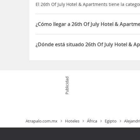
El 26th Of July Hotel & Apartments tiene la categor
¿Cómo llegar a 26th Of July Hotel & Apartm
Si decides alojarte en 26th of July Hotel & Apart
separarán diez minutos en coche de Museo Real d
¿Dónde está situado 26th Of July Hotel & A
Palacio de Montazah y a 3,6 km de Playa de Stanli
El 26th Of July Hotel & Apartments está situado 
Publicidad
Atrapalo.com.mx
Hoteles
África
Egipto
Alejandr