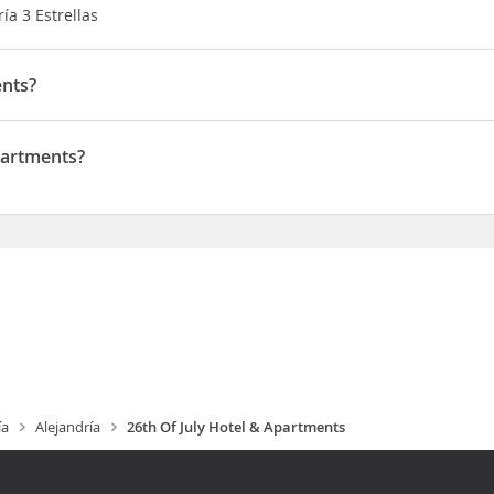
ía 3 Estrellas
ents?
ments, te encontrarás en una fantástica zona de Alejandría (San Stef
e Joyería y Puente de Stanley Además, este hotel de playa se encu
partments?
en Abdel Hamid El Deeb Street
ía
Alejandría
26th Of July Hotel & Apartments