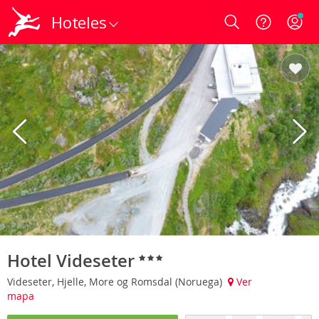
Hoteles
Login
Hotel Videseter
Videseter, Hjelle, More og Romsdal (Noruega)
Ver
mapa