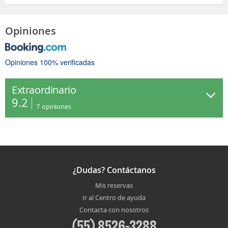
Opiniones
Opiniones 100% verificadas
Extraordinario
9.2
7
opiniones
¿Dudas? Contáctanos
Mis reservas
Ir al Centro de ayuda
Contacta con nosotros
(55) 8526-3288