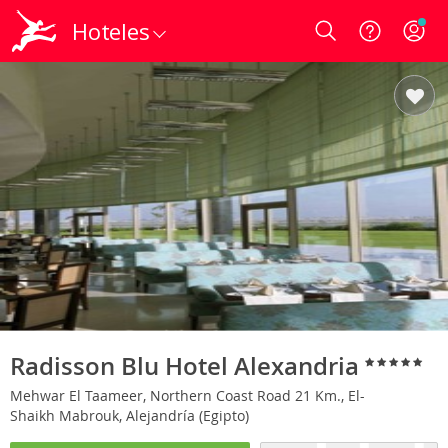
Hoteles
Login
Radisson Blu Hotel Alexandria
Mehwar El Taameer, Northern Coast Road 21 Km., El-
Shaikh Mabrouk, Alejandría (Egipto)