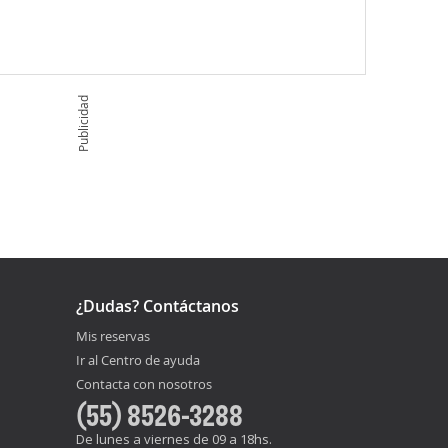
Publicidad
¿Dudas? Contáctanos
Mis reservas
Ir al Centro de ayuda
Contacta con nosotros
(55) 8526-3288
De lunes a viernes de 09 a 18hs.