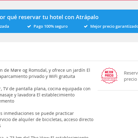
or qué reservar tu hotel con Atrápalo
izada
Pago 100% seguro
Mejor precio garantizad
ón de Møre og Romsdal, y ofrece un jardín El
Reserv
aparcamiento privado y WiFi gratuita
precio
r, TV de pantalla plana, cocina equipada con
asaje y lavadora El establecimiento
lemento
as inmediaciones se puede practicar
icio de alquiler de bicicletas, acceso directo
s
ra, a 73 km del The View El establecimiento