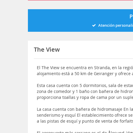
P
Atención personal
The View
El The View se encuentra en Stranda, en la regi
alojamiento está a 50 km de Geiranger y ofrece 
Esta casa cuenta con 5 dormitorios, sala de esta
zona de comedor y 1 baño con bañera de hidrom
proporciona toallas y ropa de cama por un sup
La casa cuenta con bañera de hidromasaje En l
senderismo y esquí El establecimiento ofrece serv
a las pistas de esquí y punto de venta de forfait
El aeropuerto más cercano es el de Ålesund, Vig