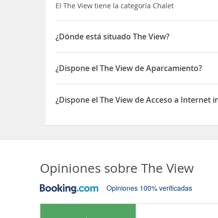
El The View tiene la categoría Chalet
¿Dónde está situado The View?
El The View está situado en Hjellhaugmarka 57
¿Dispone el The View de Aparcamiento?
Sí, el The View dispone de Aparcamiento
¿Dispone el The View de Acceso a Internet 
Sí, el The View dispone de Acceso a Internet inal
Opiniones sobre
The View
Opiniones 100% verificadas