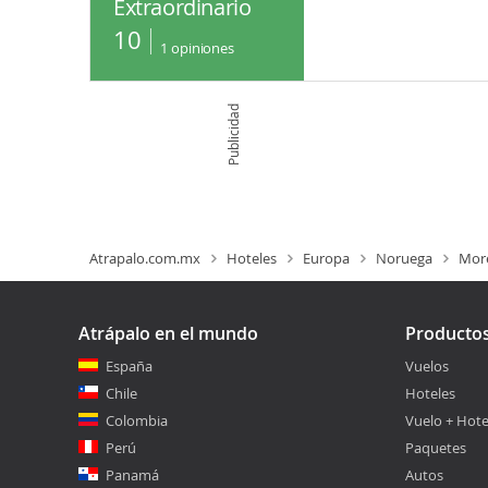
Extraordinario
10
1
opiniones
Publicidad
Atrapalo.com.mx
Hoteles
Europa
Noruega
Mor
Atrápalo en el mundo
Producto
España
Vuelos
Chile
Hoteles
Colombia
Vuelo + Hote
Perú
Paquetes
Panamá
Autos