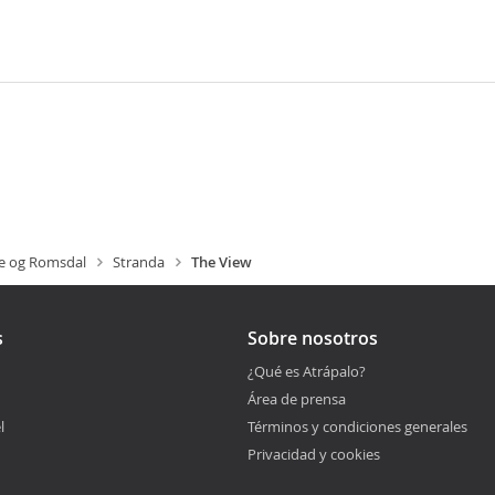
e og Romsdal
Stranda
The View
s
Sobre nosotros
¿Qué es Atrápalo?
Área de prensa
l
Términos y condiciones generales
Privacidad y cookies