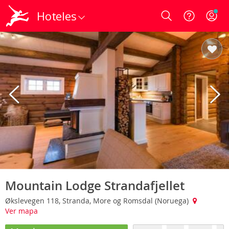
Hoteles
Login
Mountain Lodge Strandafjellet
Økslevegen 118, Stranda, More og Romsdal (Noruega)
Ver mapa