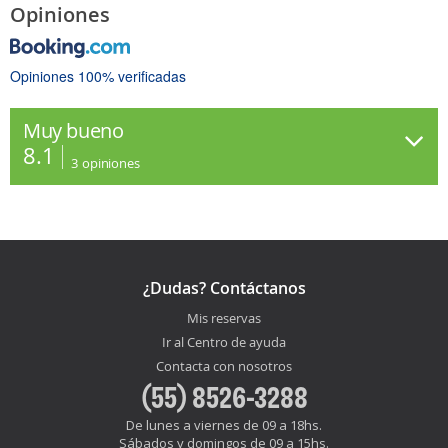
Opiniones
Opiniones 100% verificadas
Muy bueno
8.1
3
opiniones
¿Dudas? Contáctanos
Mis reservas
Ir al Centro de ayuda
Contacta con nosotros
(55) 8526-3288
De lunes a viernes de 09 a 18hs.
Sábados y domingos de 09 a 15hs.