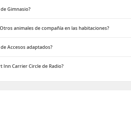
o en 6491 THOMPSON RD.
e de Gimnasio?
 Gimnasio
e Otros animales de compañía en las habitaciones?
tros animales de compañía en las habitaciones
le de Accesos adaptados?
e Accesos adaptados
 Inn Carrier Circle de Radio?
 Circle disponen de Radio