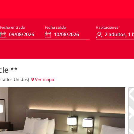
Fecha entrada
Fecha salida
Habitaciones
cle
Estados Unidos)
Ver mapa