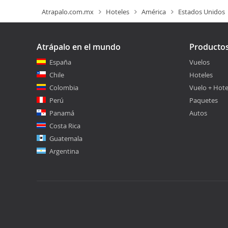
Atrapalo.com.mx
Hoteles
América
Estados Unidos
Atrápalo en el mundo
Producto
España
Vuelos
Chile
Hoteles
Colombia
Vuelo + Hote
Perú
Paquetes
Panamá
Autos
Costa Rica
Guatemala
Argentina