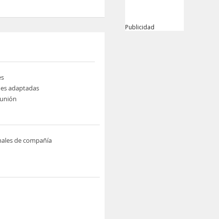
Publicidad
es
nes adaptadas
eunión
males de compañía