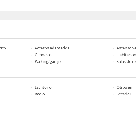
rico
Accesos adaptados
Ascensor/
Gimnasio
Habitacio
Parking/garaje
Salas de r
Escritorio
Otros ani
Radio
Secador