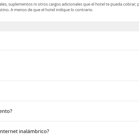
ocales, suplementos ni otros cargos adicionales que el hotel te pueda cobrar;
tino. A menos de que el hotel indique lo contrario.
as, Quadra 2, Casa 01, A Parque Smithland - Calhau
iento?
o
Internet inalámbrico?