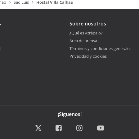
hão
São Luís
Hostal Villa Calhau
s
Sobre nosotros
¿Qué es Atrápalo?
Área de prensa
l
Términos y condiciones generales
Privacidad y cookies
¡Síguenos!