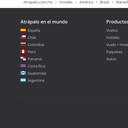
Atrapalo.com.mx
Hoteles
América
Brasil
Maran
Atrápalo en el mundo
Producto
España
Vuelos
Chile
Hoteles
Colombia
Vuelo + Hote
Perú
Paquetes
Panamá
Autos
Costa Rica
Guatemala
Argentina