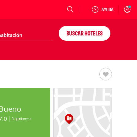
Login
BUSCAR HOTELES
Bueno
7.0
3 opiniones