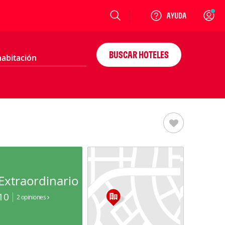
Login
BUSCAR HOTELES
Extraordinario
10
2 opiniones