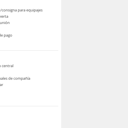
/consigna para equipajes
ierta
eunión
de pago
n central
males de compañía
ar