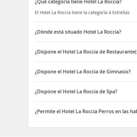
¿Qué categoría tiene Hotel La Roccia?
El Hotel La Roccia tiene la categoría 4 Estrellas
¿Dónde está situado Hotel La Roccia?
El Hotel La Roccia está situado en Via Marco 53
¿Dispone el Hotel La Roccia de Restaurante(
Sí, el Hotel La Roccia dispone de Restaurante(s)
¿Dispone el Hotel La Roccia de Gimnasio?
Sí, el Hotel La Roccia dispone de Gimnasio
¿Dispone el Hotel La Roccia de Spa?
Sí, el Hotel La Roccia dispone de Spa
¿Permite el Hotel La Roccia Perros en las ha
Sí, el Hotel La Roccia permite Perros en las habit