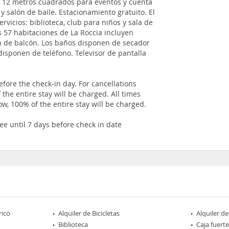
e 12 metros cuadrados para eventos y cuenta
y salón de baile. Estacionamiento gratuito. El
rvicios: biblioteca, club para niños y sala de
s 57 habitaciones de La Roccia incluyen
en de balcón. Los baños disponen de secador
disponen de teléfono. Televisor de pantalla
fore the check-in day. For cancellations
 the entire stay will be charged. All times
how, 100% of the entire stay will be charged.
ee until 7 days before check in date
rico
Alquiler de Bicicletas
Alquiler de
Biblioteca
Caja fuerte