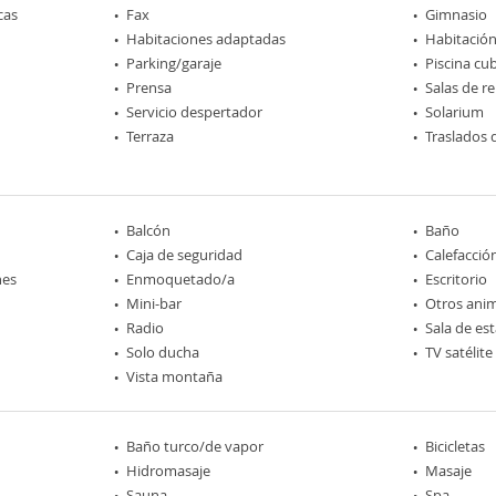
cas
Fax
Gimnasio
Habitaciones adaptadas
Habitación
Parking/garaje
Piscina cub
Prensa
Salas de r
Servicio despertador
Solarium
Terraza
Traslados 
Balcón
Baño
Caja de seguridad
Calefacció
nes
Enmoquetado/a
Escritorio
Mini-bar
Otros ani
Radio
Sala de est
Solo ducha
TV satélite
Vista montaña
Baño turco/de vapor
Bicicletas
Hidromasaje
Masaje
Sauna
Spa