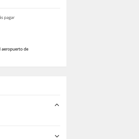
ás pagar
l
aeropuerto de