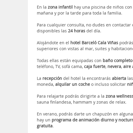
En la
zona infantil
hay una piscina de niños con 
mañana y por la tarde para toda la familia.
Para cualquier consulta, no dudes en contactar
disponibles las
24 horas
del día.
Alojándote en el
hotel Barceló Cala Viñas
podrás 
superiores con vistas al mar, suites y habitacion
Todas ellas están equipadas con
baño complet
teléfono, TV, sofá cama,
caja fuerte
,
nevera
,
aire
La
recepción
del hotel la encontrarás
abierta
la
moneda,
alquilar un coche
o incluso solicitar
ni
Para relajarte podrás dirigirte a la
zona wellnes
sauna finlandesa, hammam y zonas de relax.
En verano, podrás darte un chapuzón en alguna
hay un
programa de animación diurno y noctur
gratuita
.