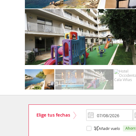
Elige tus fechas
ahor
Añadir vuelo