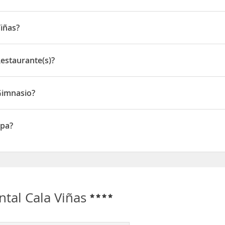
 playa de arena blanca y aguas cristalinas.
Viñas?
 de Palma de Mallorca
, a 3 km de Magaluf y a 25 km del
aeropuerto
Coral, 2-4 - 07184
Restaurante(s)?
aurante(s)
 Gimnasio?
nasio
Spa?
ntal Cala Viñas