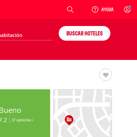
Login
BUSCAR HOTELES
Bueno
7.2
37 opiniones