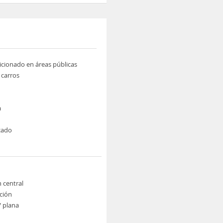
icionado en áreas públicas
 carros
a
cado
n central
ción
V plana