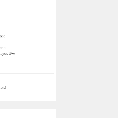
n
tico
antil
Rayos UVA
e(s)