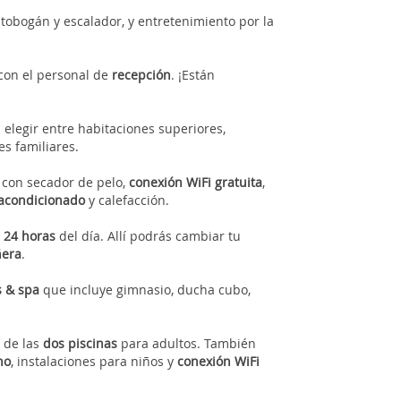
tobogán y escalador, y entretenimiento por la
 con el personal de
recepción
. ¡Están
elegir entre habitaciones superiores,
es familiares.
o
con secador de pelo,
conexión WiFi gratuita
,
 acondicionado
y calefacción.
s
24 horas
del día. Allí podrás cambiar tu
ñera
.
s & spa
que incluye gimnasio, ducha cubo,
 de las
dos piscinas
para adultos. También
no
, instalaciones para niños y
conexión WiFi